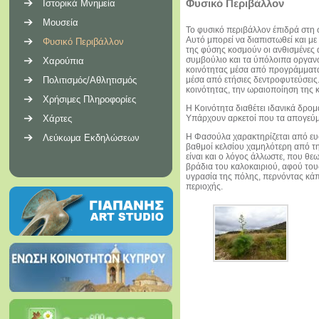
Φυσικό Περιβάλλον
Ιστορικά Μνημεία
Μουσεία
Το φυσικό περιβάλλον έπιδρά στη
Αυτό μπορεί να διαπιστωθεί και με
Φυσικό Περιβάλλον
της φύσης κοσμούν οι ανθισμένες α
συμβούλιο και τα ύπόλοιπα οργανω
Χαρούπια
κοινότητας μέσα από προγράμματα
Πολιτισμός/Αθλητισμός
μέσα από ετήσιες δεντροφυτεύσεις.
κοινότητας, την ωραιοποίηση της 
Χρήσιμες Πληροφορίες
H Κοινότητα διαθέτει ιδανικά δρομ
Χάρτες
Υπάρχουν αρκετοί που τα απογεύμα
Η Φασούλα χαρακτηρίζεται από ευφ
Λεύκωμα Εκδηλώσεων
βαθμοί κελσίου χαμηλότερη από τη
είναι και ο λόγος άλλωστε, που θε
βράδια του καλοκαιριού, αφού τους 
υγρασία της πόλης, περνόντας κάπο
περιοχής.