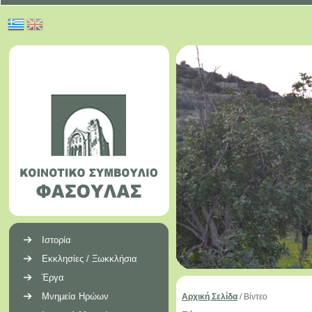
Ιστορία
Εκκλησίες / Ξωκκλήσια
Έργα
Μνημεία Ηρώων
Αρχική Σελίδα
/
Βίντεο